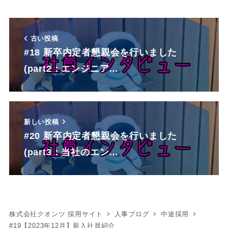
古い投稿
#18 新卒内定者懇親会を行いました
(part2：エンジニア…
新しい投稿
#20 新卒内定者懇親会を行いました
(part3：当社のエン…
株式会社クオンツ 採用サイト
人事ブログ
中途採用
#19【2023年12月】新入社員紹介