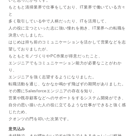
いと思ったからです。
もともと清掃業界で仕事をしており、IT業界で働いている方々
と
多く取引している中で人柄だったり、ITを活用して、
人の役に立つといった志に強い憧れを抱き、IT業界への転職を
決意いたしました。
はじめは持ち前のコミュニケーションを活かして営業などを志
望しておりましたが、
もともとモノづくりやPC作業が得意だったこと、
エンジニアでもコミュニケーション能力が必要なことがわか
り、
エンジニアを強く志望するようになりました。
転職活動を通じ、なかなか鳴かず飛ばずの期間がありました。
その際にSalesforceエンジニアの存在を知り、
営業や既存顧客などへのサポートをするシステム開発ができ、
自分の思い描いた人の役に立てるような仕事ができると強く感
じたため、
クオンツの門を叩いた次第です。
意気込み
未経験で、まだ慣れないですが強みでもあるチャレンジ精神、